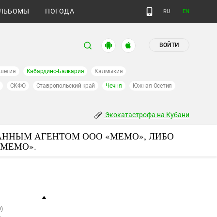
ЛЬБОМЫ
ПОГОДА
RU
EN
ВОЙТИ
шетия
Кабардино-Балкария
Калмыкия
СКФО
Ставропольский край
Чечня
Южная Осетия
Экокатастрофа на Кубани
АННЫМ АГЕНТОМ ООО «МЕМО», ЛИБО
«МЕМО».
)