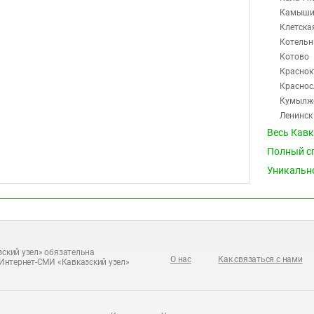
Камыши
Клетска
Котельн
Котово
Краснок
Краснос
Кумылж
Ленинск
Михайл
Весь Кав
Нехаевс
Полный с
Николае
Уникальн
Новоанн
Новоник
Октябрь
Ольховк
Палласо
Петров 
ский узел» обязательна
О нас
Как связаться с нами
Интернет-СМИ «Кавказский узел»
Преобра
Пригор
Рудня
Светлый