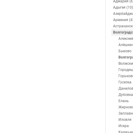
Аджария (6
Адыгея (10)
Азербайджа
Армения (4
Астраханск
Волгоградс
Алексее
Алёшки
Быково
Волгогр
Волжски
Городи
Горьков
Гуселка
Данило
Дубовка
Елань
Жирнов
Заплавн
Иловля
Искра
Калач-н