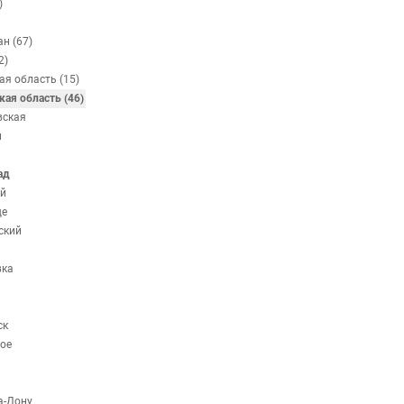
)
н (67)
2)
ая область (15)
кая область (46)
вская
н
ад
й
ще
ский
вка
ск
ое
а-Дону